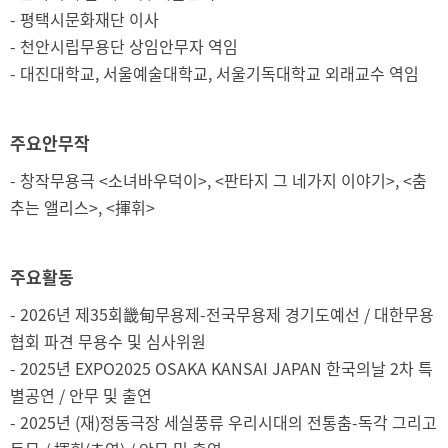
- 평택시문화재단 이사
- 천안시립무용단 상임안무자 역임
- 대진대학교, 서울예술대학교, 서울기독대학교 외래교수 역임
주요안무작
- 창작무용극 <소녀바우덕이>, <판타지 그 네가지 이야기>, <춤
추는 앨리스>, <揮휘>
주요활동
- 2026년 제35회畿甸무용제-전국무용제 경기도예선 / 대한무용
협회 파견 무용수 및 심사위원
- 2025년 EXPO2025 OSAKA KANSAI JAPAN 한국의날 2차 특
별공연 / 안무 및 출연
- 2025년 (재)정동극장 세실풍류 우리시대의 전통춤-독각 그리고