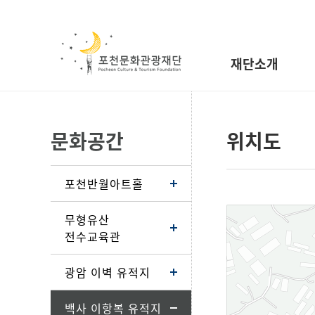
재단소개
문화공간
위치도
포천반월아트홀
무형유산
전수교육관
광암 이벽 유적지
백사 이항복 유적지