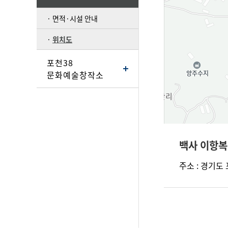
면적·시설 안내
위치도
포천38
문화예술창작소
주소
백사 이항복
전화
주소 : 경기도