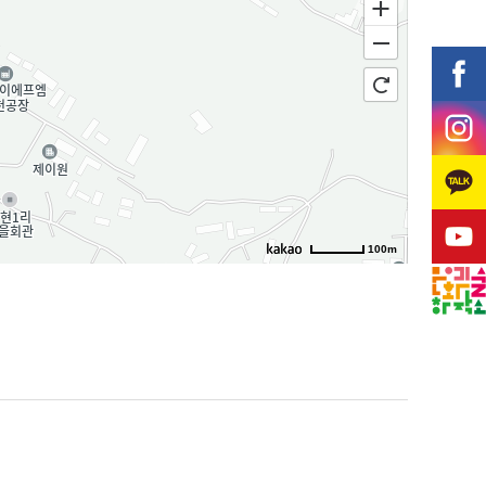
100m
 15