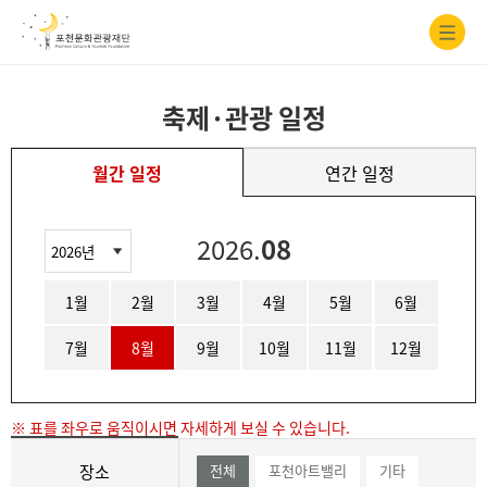
축제·관광 일정
월간 일정
연간 일정
2026.
08
1월
2월
3월
4월
5월
6월
7월
8월
9월
10월
11월
12월
장소
전체
포천아트밸리
기타