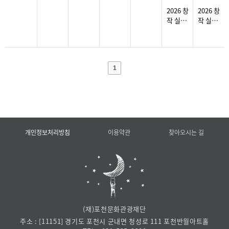
2026 창
2026 창
작 실경
작 실경
뮤지컬
뮤지컬
<화적연
<화적연
>
>
1
개인정보처리방침
이용약관
찾아오시는 길
(재)포천문화관광재단
주소 : [11151] 경기도 포천시 군내면 청성로 111 포천반월아트홀